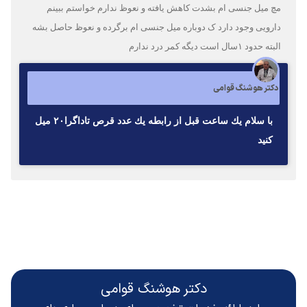
مچ میل جنسی ام بشدت کاهش یافته و نعوظ ندارم خواستم ببینم
دارویی وجود دارد ک دوباره میل جنسی ام برگرده و نعوظ حاصل بشه
البته حدود ۱سال است دیگه کمر درد ندارم
دکتر هوشنگ قوامی
با سلام يك ساعت قبل از رابطه يك عدد قرص تاداگرا٢٠ ميل
كنيد
دکتر هوشنگ قوامی