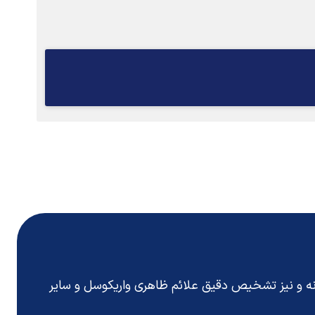
انه و نیز تشخیص دقیق
علائم ظاهری واریکوسل
و سایر