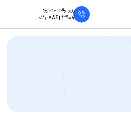
رزرو وقت مشاوره
021-88623907