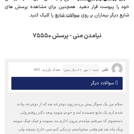
خود را پیوست قرار دهید. همچنین برای مشاهده پرسش های
شایع دیگر بیماران بر روی
سوالات شایع
را کلیک کنید.
نیامدن منی - پرسش 75550
علی
تعداد بازدید: 605
شنبه ۱۰ مهر ۰( 4 سال پیش)
سوالات دیگر
سلام من یک سوال پیش پریدم روی دوچرخه بعد که از دوچرخه پیاده
شدم ازم یک مایع چسبنده امد و خونم میومد وبعد دکتر روفتم ولی
دستشوی که میرفتم میامدم بیرون ادارم بند نمیومد و چیک چیک میومد
ویک ماه بعد هم وقتی میخواستم نزدیکی کنم منی خارج نمیشد ولی