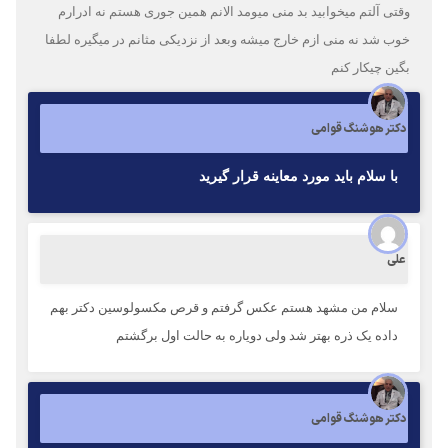
وقتی آلتم میخوابید بد منی میومد الانم همین جوری هستم نه ادرارم
خوب شد نه منی ازم خارج میشه وبعد از نزدیکی مثانم در میگیره لطفا
بگین چیکار کنم
دکتر هوشنگ قوامی
با سلام بايد مورد معاينه قرار گيريد
علی
سلام من مشهد هستم عکس گرفتم و قرص مکسولوسین دکتر بهم
داده یک ذره بهتر شد ولی دویاره به حالت اول برگشتم
دکتر هوشنگ قوامی