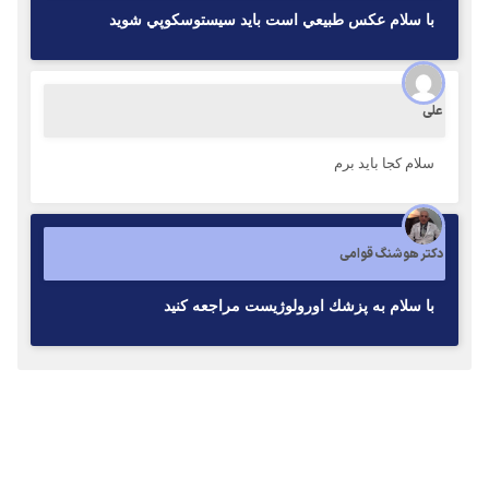
با سلام عكس طبيعي است بايد سيستوسكوپي شويد
علی
سلام کجا باید برم
دکتر هوشنگ قوامی
با سلام به پزشك اورولوژيست مراجعه كنيد