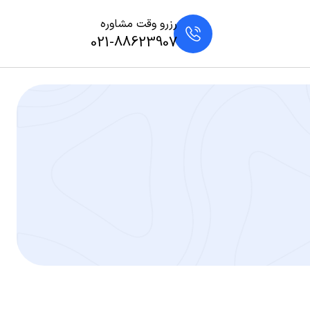
رزرو وقت مشاوره
021-88623907