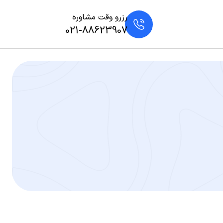
رزرو وقت مشاوره
021-88623907