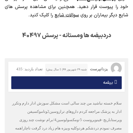
خود را پیوست قرار دهید. همچنین برای مشاهده پرسش های
شایع دیگر بیماران بر روی
سوالات شایع
را کلیک کنید.
دردبیضه ها ومستانه - پرسش 40497
یزدانپرست
تعداد بازدید: 435
شنبه ۲۹ شهریور ۹۹( 5 سال پیش)
بیضه
سلام خسته نباشید من چند سالی است مشکل سوزش ادار دارم وتکرر
ادار به پزشک مراجعه کردم داروهای ترازوسین2وتاموکسیفن
وپرستاباریج -فینوپروست 5-ومکسولوسین4/برام نوشت چند روزی
مصرف نمودم دردشکم هردوکلیه وبیزه هام زیاد درد گرفت ناچاراهمه