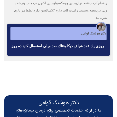
راقطع کردم فقط ترازوسین وومکسولوسین اکنون دردهام بهترشده
ولی دردبیضه وسمت راست الت دارم 57سالسن دارم لطفا مرایاری
بفرمایید
دکتر هوشنگ قوامی
روزي يك عدد شياف ديكلوفناك صد ميلي استعمال كنيد ده روز
دکتر هوشنگ قوامی
ما در ارائه خدمات تخصصی برای درمان بیماری‌های