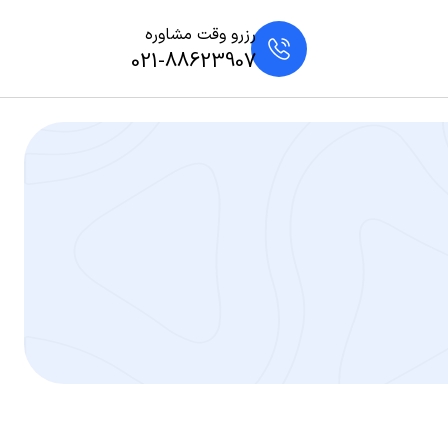
رزرو وقت مشاوره
021-88623907