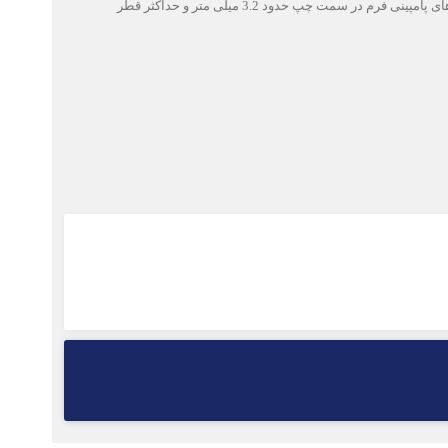
خواهش می‌کنم آزمایش اسپرم بنده را مشاهده فرمایید (پیوست است). ضمنا من واریکوسل گرید ۲ در بیضه چپ و گرید یک در راست دارم. حداکثر قطر وریدهای پامپینی فرم در سمت چپ حدود 3.2 میلی متر و حداکثر قطر