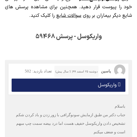
خود را پیوست قرار دهید. همچنین برای مشاهده پرسش های
شایع دیگر بیماران بر روی
سوالات شایع
را کلیک کنید.
واریکوسل - پرسش 59468
یاسین
تعداد بازدید: 502
دوشنبه ۲۵ اسفند ۹۹( 5 سال پیش)
واریکوسل
باسلام
جناب دکتر من طبق ازمایش سونوگرافی با زور زدن و باد کردن شکم
تشخیص دادن واریکوسل خفیف هست اما درد بيضه سمت چپ مبهم
است و ضعف میکنم