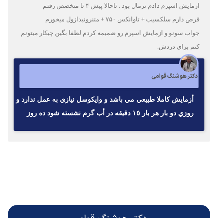
ازمایش اسپرم دادم نرمال بود . تاحالا پیش ۴ تا متخصص رفتم
قرص دارم سلکسیب + تاوانکس ۷۵۰ + متنرونیدازول میخورم
جواب سونو و ازمایش اسپرم رو ضمیمه کردم لطفا بگین چیکار میتونم
کنم برای دردش.
دکتر هوشنگ قوامی
أزمايش كاملا طبيعي مي باشد و وايكوسل نيازي به عمل ندارد و
روزي دو بار هر بار ١٥ دقيقه در أب گرم نشسته شود ده روز