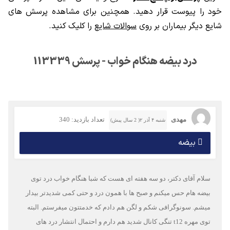
خود را پیوست قرار دهید. همچنین برای مشاهده پرسش های
شایع دیگر بیماران بر روی
سوالات شایع
را کلیک کنید.
درد بیضه هنگام خواب - پرسش 113339
مهدی
تعداد بازدید: 340
شنبه ۴ آذر ۲( 2 سال پیش)
بیضه
سلام آقای دکتر، دو سه هفته ای هست که شبا هنگام خواب درد توی
بیضه هام حس میکنم و صبح ها با همون درد و حتی کمی شدیدتر بیدار
میشم. سونوگرافی شکم و لگن هم دادم که خدمتتون میفرستم. البته
توی مهره t12 تنگی کانال شدید هم دارم و احتمال انتشار درد های