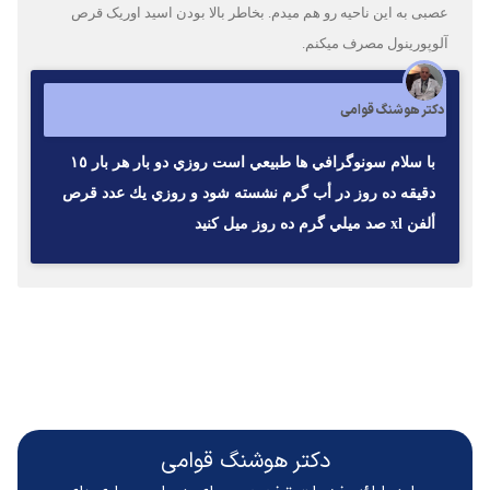
عصبی به این ناحیه رو هم میدم. بخاطر بالا بودن اسید اوریک قرص
آلوپورینول مصرف میکنم.
دکتر هوشنگ قوامی
با سلام سونوگرافي ها طبيعي است روزي دو بار هر بار ١٥
دقيقه ده روز در أب گرم نشسته شود و روزي يك عدد قرص
ألفن xl صد ميلي گرم ده روز ميل كنيد
دکتر هوشنگ قوامی