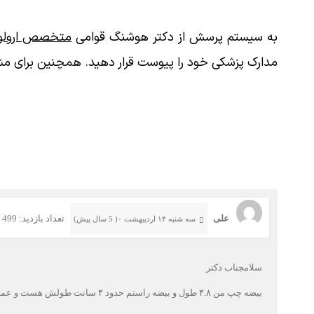
به سیستم پرسش از دکتر هوشنگ قوامی
متخصص ارولوژ
مدارک پزشکی خود را پیوست قرار دهید. همچنین برای مش
علی
تعداد بازدید: 499
سه شنبه ۱۴ اردیبهشت ۰( 5 سال پیش)
سلامجناب دکتر
بیضه چپ من ۴.۸ طول و بیضه راستم حدود ۴ سانت طولش هست و عمق و عرض بیضه چپم هرکدوم حدود ۲ تا ۳ میلیمتر بزرگتر از راست هست... من ۳۰ سالمه و درد و توده و این چیزهام ندارم