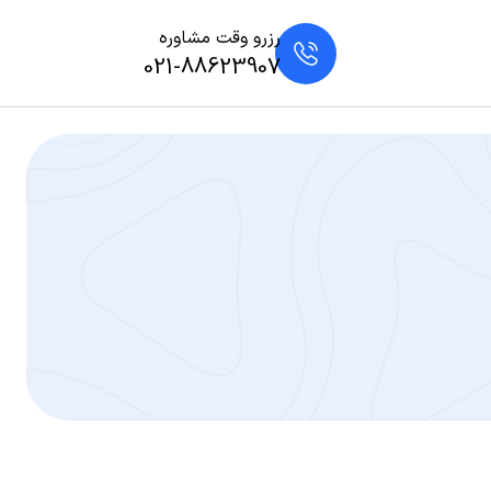
رزرو وقت مشاوره
021-88623907