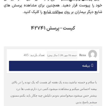
خود را پیوست قرار دهید. همچنین برای مشاهده پرسش های
شایع دیگر بیماران بر روی
سوالات شایع
را کلیک کنید.
کیست - پرسش 42741
Reza
تعداد بازدید: 405
جمعه ۲۵ مهر ۹۹( 5 سال پیش)
بیضه
با سلام و خسته نباشید،بنده یک هفته ای هست که یک توده را در بالای
بیضه احساس میکنم و مشاهده میشود،کمی درد دارم،شب ها درد
بیشتر حس میشود،میخواستم بدونم دلیلش چیه چکار باید بکنم،ممنون
میشم پاسخ بدین