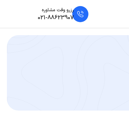
رزرو وقت مشاوره
021-88623907