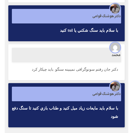
دکتر هوشنگ قوامی
با سلام بايد سنگ شكني يا tul كنيد
محمد
دکتر جان رفتم سونوگرافی نمیبینه سنگو .باید چیکار کرد
دکتر هوشنگ قوامی
با سلام بايد مايعات زياد ميل كنيد و طناب بازي كنيد تا سنگ دفع
شود