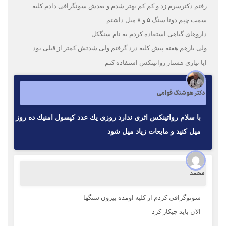
رفتم دکترسرم زد و کم کم بهتر شدم و بعدش سونگرافی دادم کلیه
سمت چپم دوتا سنگ ۵ و ۸ میل داشتم.
داروهای گیاهی استفاده کردم به نام سنگکل
ولی بازهم هفته پیش کلیه درد گرفتم ولی شدتش کمتر از قبلی بود
ایا نیازی هستاز رواتینکس استفاده کنم
دکتر هوشنگ قوامی
با سلام رواتينكس اثري ندارد روزي يك عدد كپسول امنيك ده روز
ميل كنيد و مايعات زياد ميل شود
محمد
سونوگرافی کردم از کلیه اومده بیرون سنگها
الان باید چیکار کرد