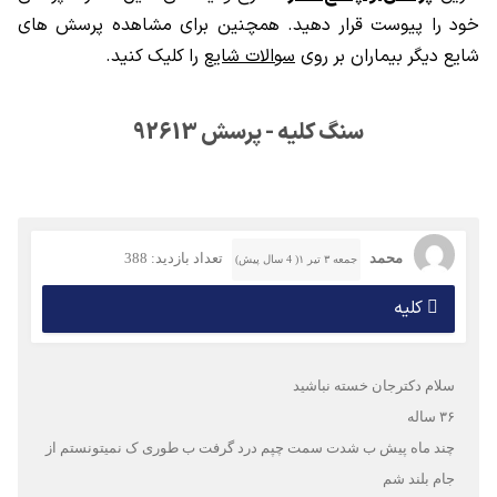
خود را پیوست قرار دهید. همچنین برای مشاهده پرسش های
شایع دیگر بیماران بر روی
سوالات شایع
را کلیک کنید.
سنگ کلیه - پرسش 92613
محمد
تعداد بازدید: 388
جمعه ۳ تیر ۱( 4 سال پیش)
کلیه
سلام دکترجان خسته نباشید
۳۶ ساله
چند ماه پیش ب شدت سمت چپم درد گرفت ب طوری ک نمیتونستم از
جام بلند شم