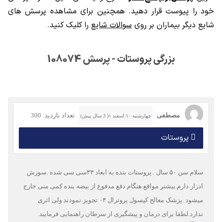
خود را پیوست قرار دهید. همچنین برای مشاهده پرسش های
شایع دیگر بیماران بر روی
سوالات شایع
را کلیک کنید.
بزرگی پروستات - پرسش 108074
مصطفی
تعداد بازدید: 300
چهارشنبه ۱۰ اسفند ۱( 3 سال پیش)
پروستات
سلام سن ۵۰ سال ..پروستات بنده به ابعاد ۳۳سی سی شده .سوزش
ادرار دارم.بیشتر مواقع هنگام دفع مدفوع از بیضه بنده کمی منی خارج
میشود .پزشک معالج کپسول پروترال ۰۴ تجویز نمودند ولی اثری
ندارد.لطفا برای درمان و پیشگیری از سرطان راهنمایی فرمایید.