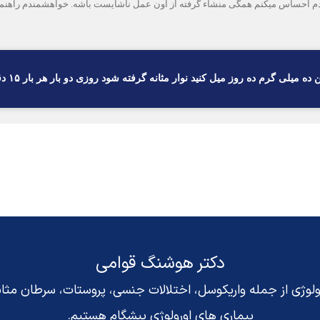
م احساس میکنم همگی منشاء گرفته از اون عمل ناشایست باشه. خواهشمندم راهنمای
ده روز میل کنید نوار مثانه گرفته شود روزی دو بار هر بار ۱۵ دقیقه ده روز در آب گرم نشسته شود
دکتر هوشنگ قوامی
رولوژی از جمله واریکوسل، اختلالات جنسی، پروستات، سرطان مث
بیماری های اورولوژی پیشگام هستیم.