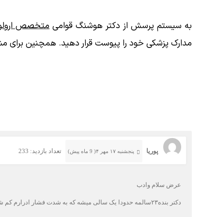
به سیستم پرسش از دکتر هوشنگ قوامی
متخصص ارولوژ
مدارک پزشکی خود را پیوست قرار دهید. همچنین برای مش
پوریا
تعداد بازدید: 233
پنجشنبه ۱۷ مهر ۴( 9 ماه پیش)
عرض سلام وادب
دکتر بنده۲۳سالمه حدودا یک سالی میشه که به شدت فشار ادرارم کم شده و در طول روز باید بیش از۱۳بار دستشویی برم با نوشیدن یک لیوان احساس ادرار دارم تصویر سنوگرافی رو پیوست خدمتتون ارسال میکنم