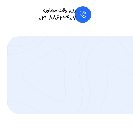
رزرو وقت مشاوره
021-88623907