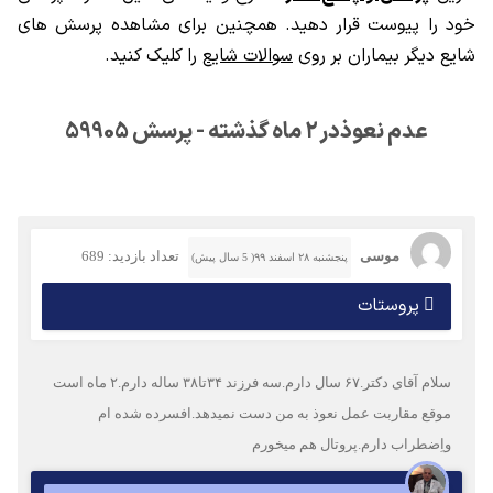
خود را پیوست قرار دهید. همچنین برای مشاهده پرسش های
شایع دیگر بیماران بر روی
سوالات شایع
را کلیک کنید.
عدم نعوذدر ۲ ماه گذشته - پرسش 59905
موسی
تعداد بازدید: 689
پنجشنبه ۲۸ اسفند ۹۹( 5 سال پیش)
پروستات
سلام آقای دکتر.۶۷ سال دارم.سه فرزند ۳۴تا۳۸ ساله دارم.۲ ماه است
موقع مقاربت عمل نعوذ به من دست نمیدهد.افسرده شده ام
واِضطراب دارم.پروتال هم میخورم