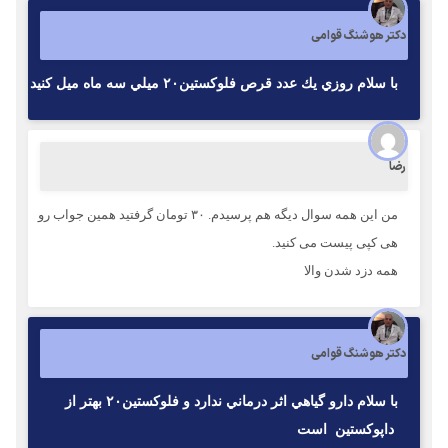
دکتر هوشنگ قوامی
با سلام روزي يك عدد قرص فلوكستين٢٠ ميلي سه ماه ميل كنيد
رضا
من این همه سوال دیگه هم پرسیدم. ۳۰ تومان گرفتید همین جواب رو
هی کپی پیست می کنید.
همه دزد شدن والا
دکتر هوشنگ قوامی
با سلام دارو گياهي اثر درماني ندارد و فلوكستين٢٠ بهتر از
داپوكستين است