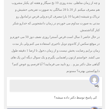
و چه از زمان متاهلی. بنده روزی 10 نخ سیگار و هفته ای یکبار مشروب
هم مصرف میکنم .از 20 تا 28 سالگی به صوورت تفریحی حشیش و
تریاک و شیشه (تقریبا 10 بار) مصرف کردم ولی قرص ترامادول رو
مدتی به صورت مداوم می خوردم در زمان دانشجویی که خدارو شکر
کنار گذاشتمش.
در حال حاضر 3 سال است قرص آسنترا روزی نصف دوز 50 می خورم و
در موقع سکس از کاندوم دوبل تاخیری استفاده می کنم ولی باز مدت
زمان برایم رضایت بخش نیست و از زمان دخول تا ارضا 1 دقیقه طول
می کشد. خواستم ازتون راهنمایی بگیرم و یک سوال دیگه این پک های
گیاهی مثل دکتر بیز و ... رو تایید می فرمایید؟ آیا قرصم رو عوض کنم؟
داپوکستین بهتره؟ ممنونم
رضا
کی پاسخ توسط دکتر داده میشه؟