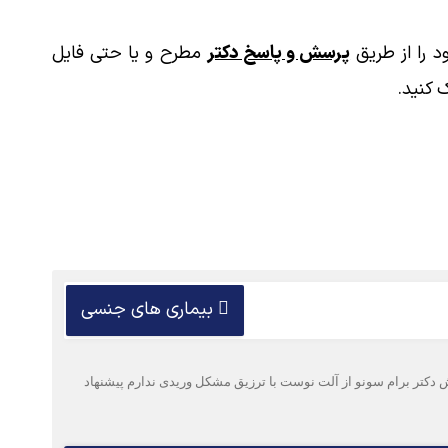
 را از طریق
پرسش و پاسخ دکتر
مطرح و یا حتی فایل
 کنید.
بیماری های جنسی
یعنی آلتم سفت نمیشه از قرص سیلدنافیل استفاده کردم اوایل خوب بود ولی الان ج نمیده قند ۱۴۵ و چند وقت پیش دکتر برام سونو از آلت نوست با ترزیق مشکل وریدی ندارم پیشنهاد