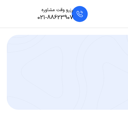
رزرو وقت مشاوره
021-88623907