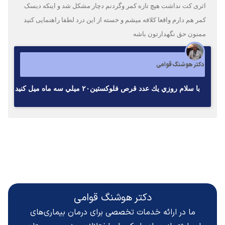
اثری کت نداشت هیچ تازه کمر وگردنم دچار مشکل شد و اینکه دیسک
کمر هم دارم واقعا کلافه میشم و خسته از این درد لطفا راهنمایی کنید
ممنون حق نگهدارتون باشه
دکتر هوشنگ قوامی
با سلام روزي يك عدد قرص فلوكستين٢٠ ميلي سه ماه ميل كنيد
دکتر هوشنگ قوامی
ما در ارائه خدمات تخصصی برای درمان بیماری‌های