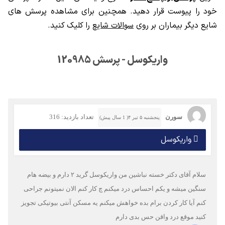
خود را پیوست قرار دهید. همچنین برای مشاهده پرسش های
شایع دیگر بیماران بر روی
سوالات شایع
را کلیک کنید.
واریکوسل - پرسش 120985
سورن
تعداد بازدید: 316
پنجشنبه ۵ تیر ۴( 1 سال پیش)
واریکوسل
سلام آقای دکتر خسته نباشین من واریکوسل گرید ۲ دارم و بیضه هام
سنگین میشه و یکم احساس درد میکنم چ کار کنم الان نمیتونم جراحی
کنم آیا کار کردن برام بده خواهش میکنم یه مسکن آنتی بیوتیکی تجویز
کنید موقع درد واقن حس بدی دارم